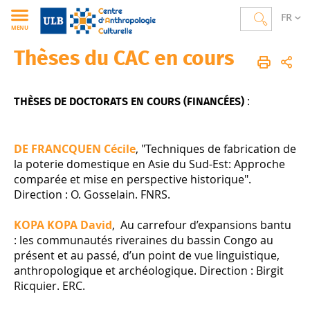
FR
MENU
Thèses du CAC en cours
CAC
FR
Recherche
Thèses du CAC en cours
:
THÈSES DE DOCTORATS EN COURS (FINANCÉES)
DE FRANCQUEN Cécile
, "Techniques de fabrication de
la poterie domestique en Asie du Sud-Est: Approche
comparée et mise en perspective historique".
Direction : O. Gosselain. FNRS.
KOPA KOPA David
, Au carrefour d’expansions bantu
: les communautés riveraines du bassin Congo au
présent et au passé, d’un point de vue linguistique,
anthropologique et archéologique. Direction : Birgit
Ricquier. ERC.