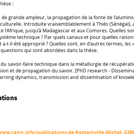
hèse :
t de grande ampleur, la propagation de la fonte de l’alumi
 culturelle. Introduite vraisemblablement à Thiès (Sénégal)
e l’Afrique, jusqu’à Madagascar et aux Comores. Quelles sont 
système technique ? Par quels canaux et pour quelles raisons,
-t-il été approprié ? Quelles sont, en d’autres termes, les 
 questions qui sont abordées dans la thèse.
 du savoir-faire technique dans la métallurgie de récupéra
ion et de propagation du savoir. [PhD research - Dissemina
Learning dynamics, transmission and dissemination of knowl
ations
www.cairn.info/publications-de-Romainville-Michel--53