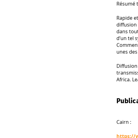
Résumé t
Rapide e
diffusion
dans tout
d’un tel 
Comment a
unes des
Diffusion
transmiss
Africa. 
Public
Cairn :
https://